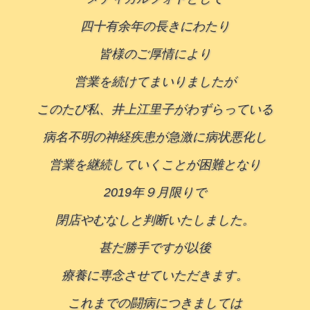
四十有余年の長きにわたり
皆様のご厚情により
営業を続けてまいりましたが
このたび私、井上江里子がわずらっている
病名不明の神経疾患が急激に病状悪化し
営業を継続していくことが困難となり
2019年９月限りで
閉店やむなしと判断いたしました。
甚だ勝手ですが以後
療養に専念させていただきます。
これまでの闘病につきましては