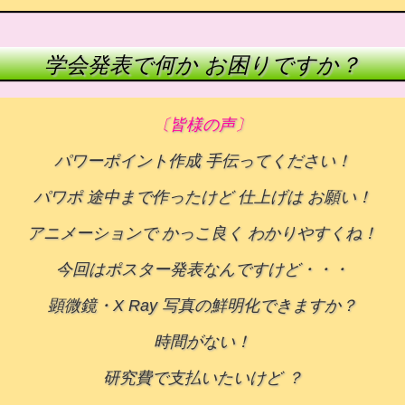
学会発表で何か お困りですか？
〔皆様の声〕
パワーポイント作成 手伝ってください！
パワポ 途中まで作ったけど 仕上げは お願い！
アニメーションで かっこ良く わかりやすくね！
今回はポスター発表なんですけど・・・
顕微鏡・X Ray 写真の鮮明化できますか？
時間がない！
研究費で支払いたいけど ？