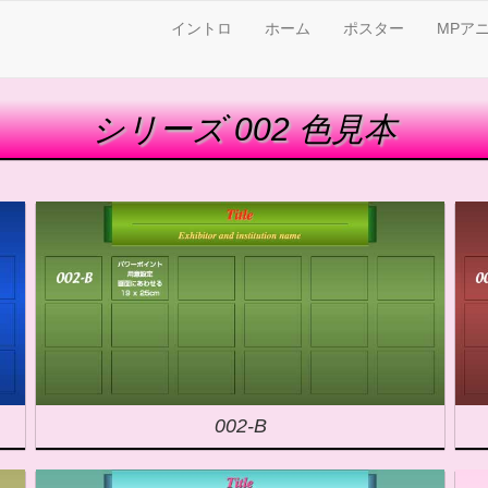
イントロ
ホーム
ポスター
MPア
シリーズ 002 色見本
002-B