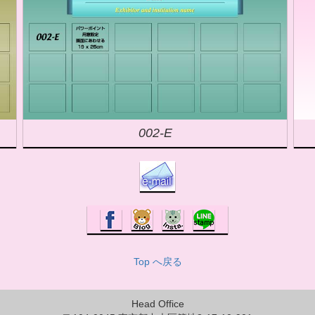
002-E
Top へ戻る
Head Office