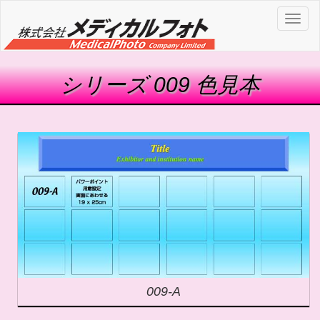
Toggl
naviga
シリーズ 009 色見本
009-A